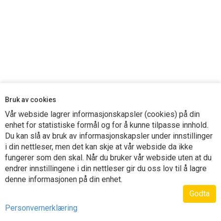
E-kursportalen
Bruk av cookies
Vår webside lagrer informasjonskapsler (cookies) på din
enhet for statistiske formål og for å kunne tilpasse innhold.
**E-kursene "Sikkerhet, Ansvar, Kontroll" (modul 1), "Sikker bruk av
Du kan slå av bruk av informasjonskapsler under innstillinger
personløfter" og "Palletrucker og ledestablere" har blitt godt mottatt
i din nettleser, men det kan skje at vår webside da ikke
i bransjen og er nå tatt i bruk av flere opplæringsbedrifter.**. E-
fungerer som den skal. Når du bruker vår webside uten at du
kursene er basert på lærebøkene med samme navn og følger
endrer innstillingene i din nettleser gir du oss lov til å lagre
denne informasjonen på din enhet.
opplæringsplanene. E-kursene gjelder grunnopplæring i bruk og
Godta
kontroll av arbeidsutstyr for kraner, trucker, og
Personvernerklæring
masseforflytningsmaskiner, opplæring av personløfterførere og